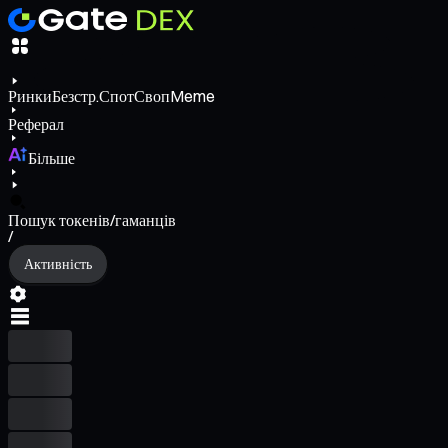
Ринки
Безстр.
Спот
Своп
Meme
Реферал
Більше
Пошук токенів/гаманців
/
Активність