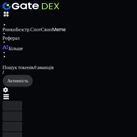
Ринки
Безстр.
Спот
Своп
Meme
Реферал
Більше
Пошук токенів/гаманців
/
Активність