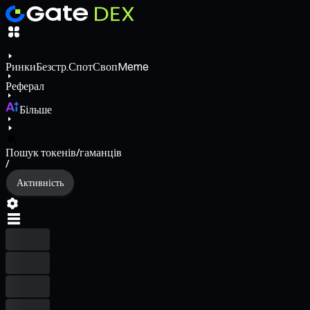
Ринки
Безстр.
Спот
Своп
Meme
Реферал
Більше
Пошук токенів/гаманців
/
Активність