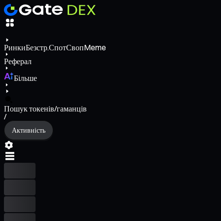
Ринки
Безстр.
Спот
Своп
Meme
Реферал
Більше
Пошук токенів/гаманців
/
Активність