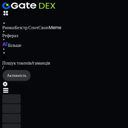
Ринки
Безстр.
Спот
Своп
Meme
Реферал
Більше
Пошук токенів/гаманців
/
Активність