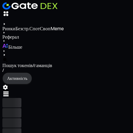
Ринки
Безстр.
Спот
Своп
Meme
Реферал
Більше
Пошук токенів/гаманців
/
Активність