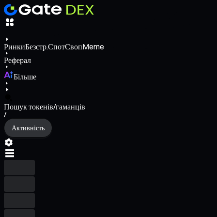
Ринки
Безстр.
Спот
Своп
Meme
Реферал
Більше
Пошук токенів/гаманців
/
Активність