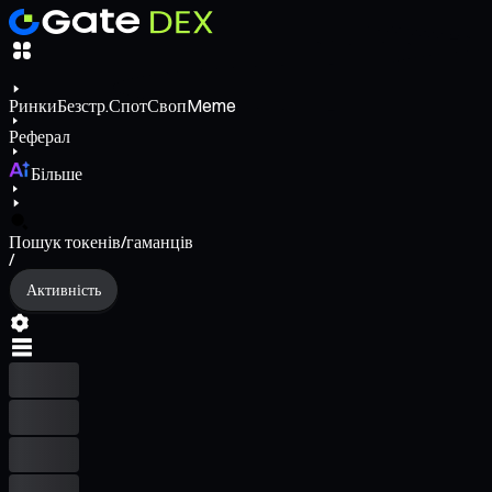
Ринки
Безстр.
Спот
Своп
Meme
Реферал
Більше
Пошук токенів/гаманців
/
Активність