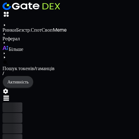
Ринки
Безстр.
Спот
Своп
Meme
Реферал
Більше
Пошук токенів/гаманців
/
Активність