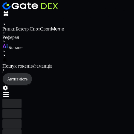
Ринки
Безстр.
Спот
Своп
Meme
Реферал
Більше
Пошук токенів/гаманців
/
Активність