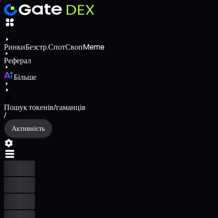
Ринки
Безстр.
Спот
Своп
Meme
Реферал
Більше
Пошук токенів/гаманців
/
Активність