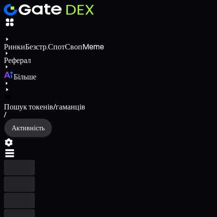
Ринки
Безстр.
Спот
Своп
Meme
Реферал
Більше
Пошук токенів/гаманців
/
Активність