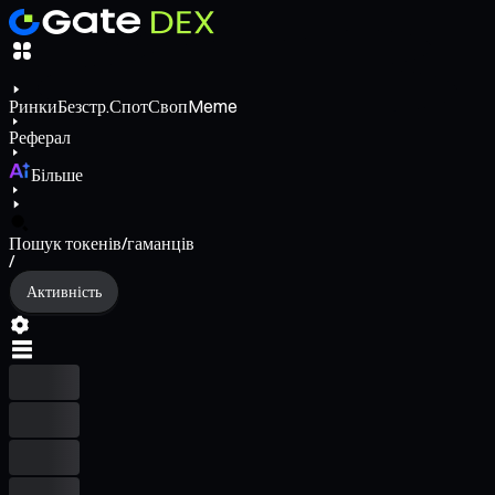
Ринки
Безстр.
Спот
Своп
Meme
Реферал
Більше
Пошук токенів/гаманців
/
Активність