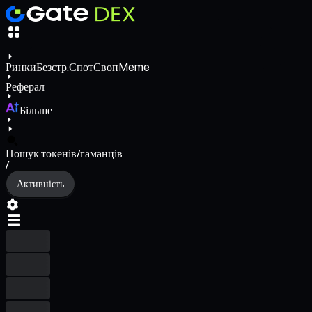
Ринки
Безстр.
Спот
Своп
Meme
Реферал
Більше
Пошук токенів/гаманців
/
Активність