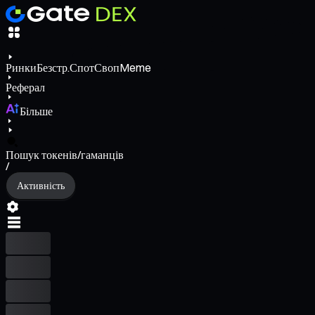
Ринки
Безстр.
Спот
Своп
Meme
Реферал
Більше
Пошук токенів/гаманців
/
Активність