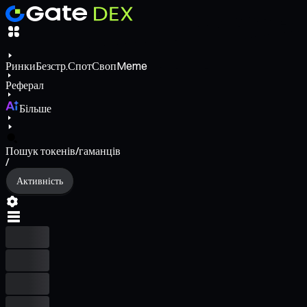
Ринки
Безстр.
Спот
Своп
Meme
Реферал
Більше
Пошук токенів/гаманців
/
Активність