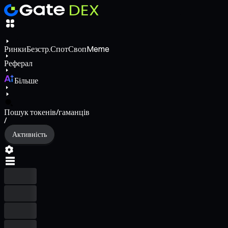
Ринки
Безстр.
Спот
Своп
Meme
Реферал
Більше
Пошук токенів/гаманців
/
Активність