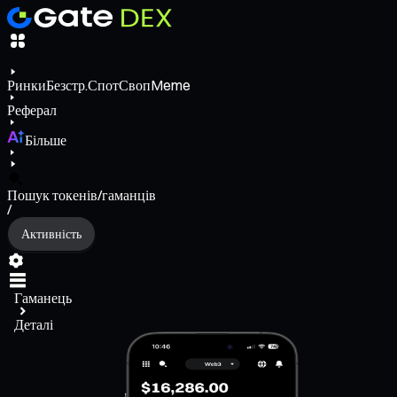
Ринки
Безстр.
Спот
Своп
Meme
Реферал
Більше
Пошук токенів/гаманців
/
Активність
Гаманець
Деталі