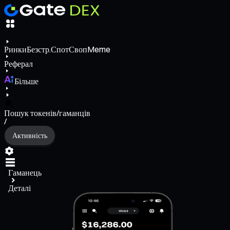
Ринки
Безстр.
Спот
Своп
Meme
Реферал
Більше
Пошук токенів/гаманців
/
Активність
Гаманець
Деталі