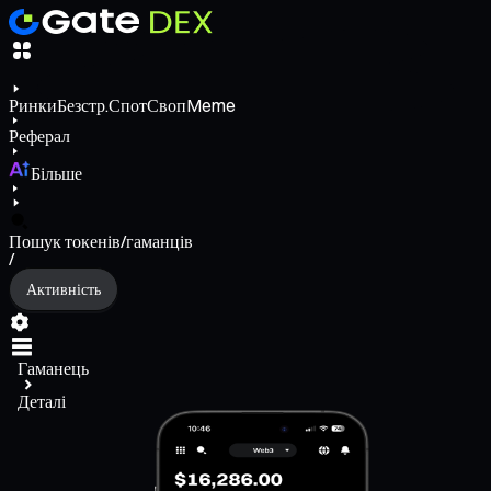
Ринки
Безстр.
Спот
Своп
Meme
Реферал
Більше
Пошук токенів/гаманців
/
Активність
Гаманець
Деталі