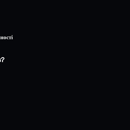
ності
s?