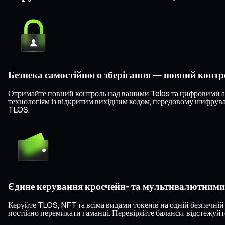
Безпека самостійного зберігання — повний конт
Отримайте повний контроль над вашими Telos та цифровими акт
технологіям із відкритим вихідним кодом, передовому шифруван
TLOS.
Єдине керування кросчейн- та мультивалютним
Керуйте TLOS, NFT та всіма видами токенів на одній безпечній
постійно перемикати гаманці. Перевіряйте баланси, відстежуйте