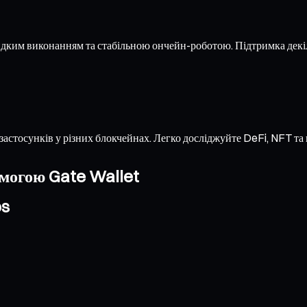
идким виконанням та стабільною ончейн-роботою. Підтримка дек
застосунків у різних блокчейнах. Легко досліджуйте DeFi, NFT т
омогою Gate Wallet
os