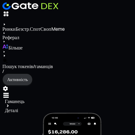
Ринки
Безстр.
Спот
Своп
Meme
Реферал
Більше
Пошук токенів/гаманців
/
Активність
Гаманець
Деталі