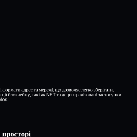
 формати адрес та мережі, що дозволяє легко зберігати,
ії блокчейну, такі як NFT та децентралізовані застосунки.
los.
 просторі