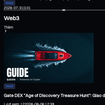
Web3
2026-07-31
|
101
Web3
Thêm
Web3
Gate DEX "Age of Discovery Treasure Hunt": Giao 
Lượt xem
:
12
2026-08-06 12:39