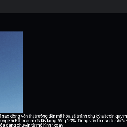
ì sao dòng vốn thị trường tiền mã hóa sẽ tránh chu kỳ altcoin quy
rong khi Ethereum đã lấy lại ngưỡng 10%. Dòng vốn từ các tổ chức v
 hóa đang chuyển từ mô hình "xoay