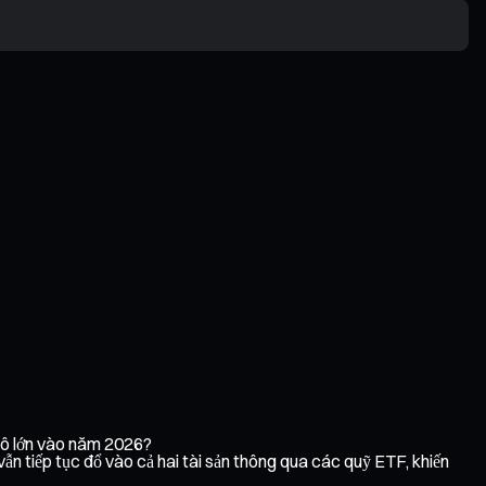
 mô lớn vào năm 2026?
Th
ẫn tiếp tục đổ vào cả hai tài sản thông qua các quỹ ETF, khiến
Cơ