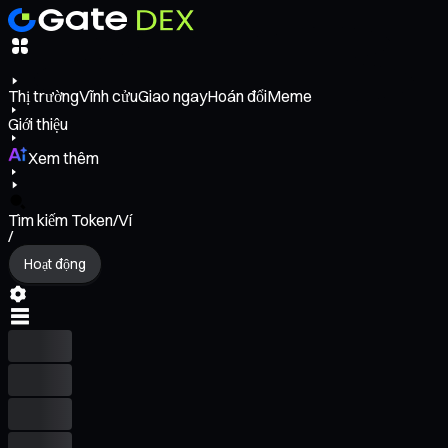
Thị trường
Vĩnh cửu
Giao ngay
Hoán đổi
Meme
Giới thiệu
Xem thêm
Tìm kiếm Token/Ví
/
Hoạt động