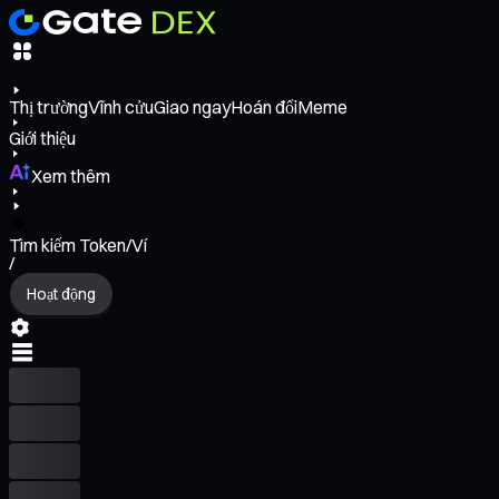
Thị trường
Vĩnh cửu
Giao ngay
Hoán đổi
Meme
Giới thiệu
Xem thêm
Tìm kiếm Token/Ví
/
Hoạt động