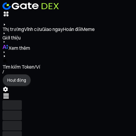
Thị trường
Vĩnh cửu
Giao ngay
Hoán đổi
Meme
Giới thiệu
Xem thêm
Tìm kiếm Token/Ví
/
Hoạt động