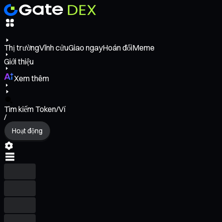
Thị trường
Vĩnh cửu
Giao ngay
Hoán đổi
Meme
Giới thiệu
Xem thêm
Tìm kiếm Token/Ví
/
Hoạt động