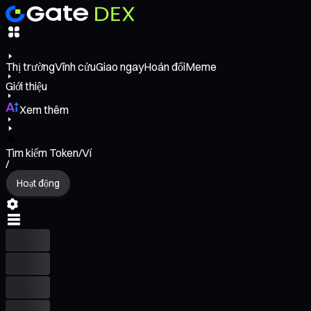
Thị trường
Vĩnh cửu
Giao ngay
Hoán đổi
Meme
Giới thiệu
Xem thêm
Tìm kiếm Token/Ví
/
Hoạt động