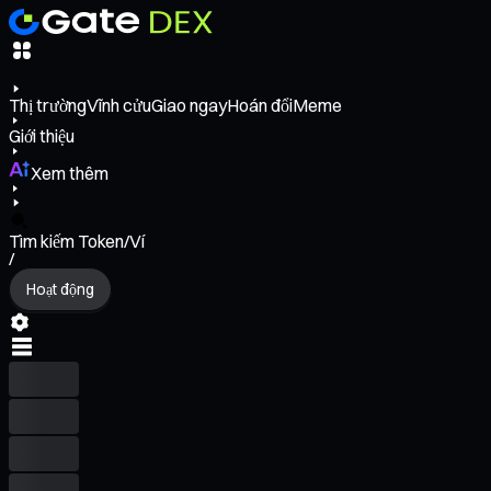
Thị trường
Vĩnh cửu
Giao ngay
Hoán đổi
Meme
Giới thiệu
Xem thêm
Tìm kiếm Token/Ví
/
Hoạt động