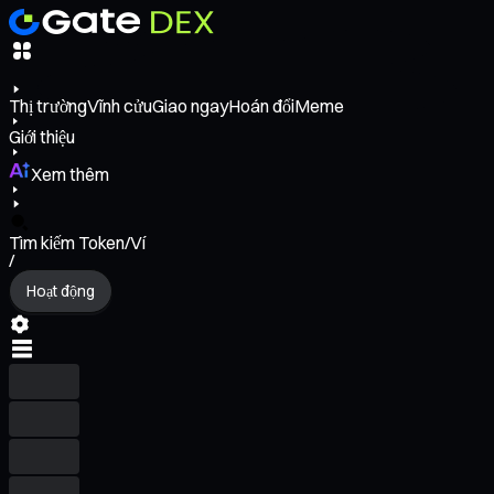
Thị trường
Vĩnh cửu
Giao ngay
Hoán đổi
Meme
Giới thiệu
Xem thêm
Tìm kiếm Token/Ví
/
Hoạt động