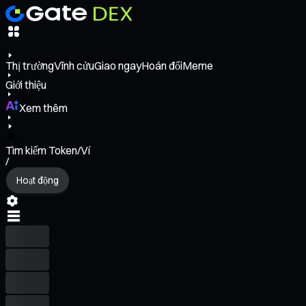
Thị trường
Vĩnh cửu
Giao ngay
Hoán đổi
Meme
Giới thiệu
Xem thêm
Tìm kiếm Token/Ví
/
Hoạt động