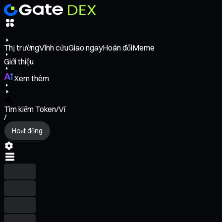
Thị trường
Vĩnh cửu
Giao ngay
Hoán đổi
Meme
Giới thiệu
Xem thêm
Tìm kiếm Token/Ví
/
Hoạt động