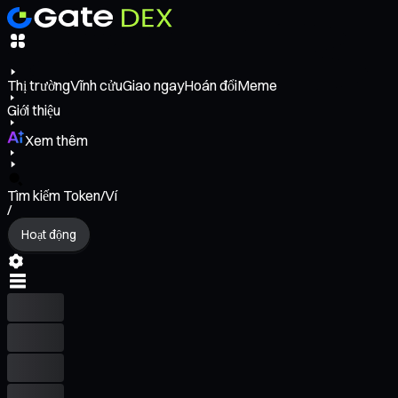
Thị trường
Vĩnh cửu
Giao ngay
Hoán đổi
Meme
Giới thiệu
Xem thêm
Tìm kiếm Token/Ví
/
Hoạt động