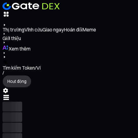
Thị trường
Vĩnh cửu
Giao ngay
Hoán đổi
Meme
Giới thiệu
Xem thêm
Tìm kiếm Token/Ví
/
Hoạt động