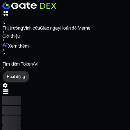
Thị trường
Vĩnh cửu
Giao ngay
Hoán đổi
Meme
Giới thiệu
Xem thêm
Tìm kiếm Token/Ví
/
Hoạt động