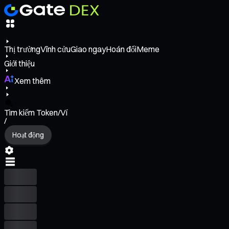
Thị trường
Vĩnh cửu
Giao ngay
Hoán đổi
Meme
Giới thiệu
Xem thêm
Tìm kiếm Token/Ví
/
Hoạt động