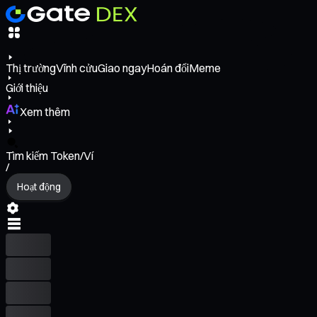
Thị trường
Vĩnh cửu
Giao ngay
Hoán đổi
Meme
Giới thiệu
Xem thêm
Tìm kiếm Token/Ví
/
Hoạt động