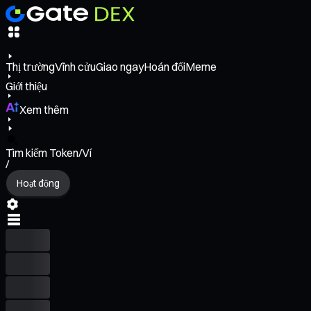
Thị trường
Vĩnh cửu
Giao ngay
Hoán đổi
Meme
Giới thiệu
Xem thêm
Tìm kiếm Token/Ví
/
Hoạt động