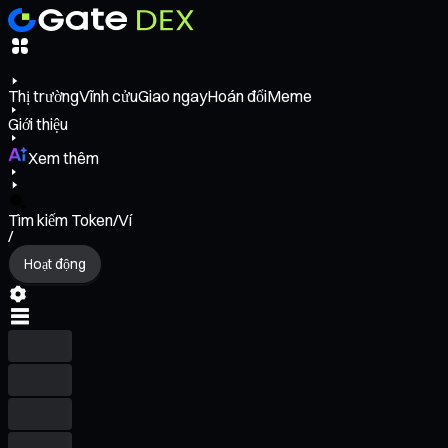
Thị trường
Vĩnh cửu
Giao ngay
Hoán đổi
Meme
Giới thiệu
Xem thêm
Tìm kiếm Token/Ví
/
Hoạt động