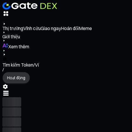
Thị trường
Vĩnh cửu
Giao ngay
Hoán đổi
Meme
Giới thiệu
Xem thêm
Tìm kiếm Token/Ví
/
Hoạt động