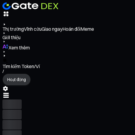
Thị trường
Vĩnh cửu
Giao ngay
Hoán đổi
Meme
Giới thiệu
Xem thêm
Tìm kiếm Token/Ví
/
Hoạt động