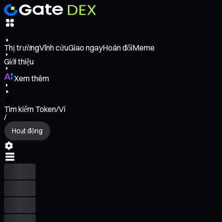
Thị trường
Vĩnh cửu
Giao ngay
Hoán đổi
Meme
Giới thiệu
Xem thêm
Tìm kiếm Token/Ví
/
Hoạt động