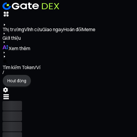
Thị trường
Vĩnh cửu
Giao ngay
Hoán đổi
Meme
Giới thiệu
Xem thêm
Tìm kiếm Token/Ví
/
Hoạt động