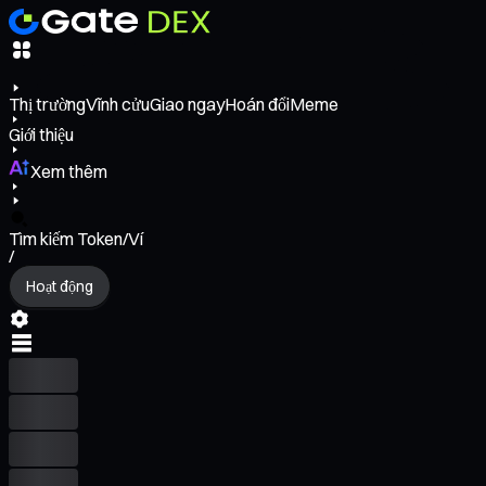
Thị trường
Vĩnh cửu
Giao ngay
Hoán đổi
Meme
Giới thiệu
Xem thêm
Tìm kiếm Token/Ví
/
Hoạt động