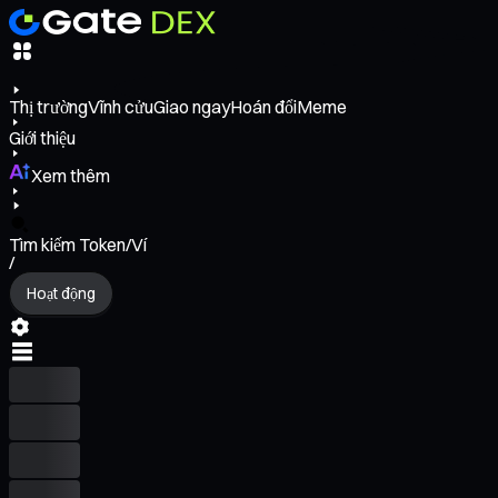
Thị trường
Vĩnh cửu
Giao ngay
Hoán đổi
Meme
Giới thiệu
Xem thêm
Tìm kiếm Token/Ví
/
Hoạt động