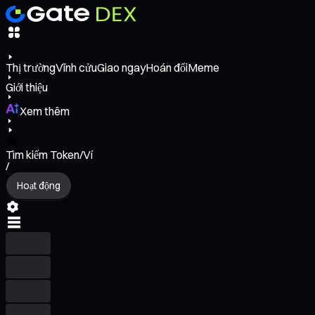
Thị trường
Vĩnh cửu
Giao ngay
Hoán đổi
Meme
Giới thiệu
Xem thêm
Tìm kiếm Token/Ví
/
Hoạt động