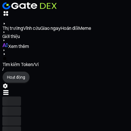
Thị trường
Vĩnh cửu
Giao ngay
Hoán đổi
Meme
Giới thiệu
Xem thêm
Tìm kiếm Token/Ví
/
Hoạt động