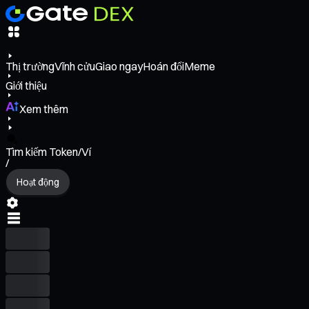
Thị trường
Vĩnh cửu
Giao ngay
Hoán đổi
Meme
Giới thiệu
Xem thêm
Tìm kiếm Token/Ví
/
Hoạt động