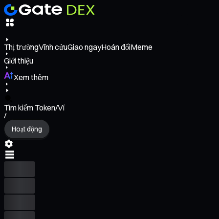
Thị trường
Vĩnh cửu
Giao ngay
Hoán đổi
Meme
Giới thiệu
Xem thêm
Tìm kiếm Token/Ví
/
Hoạt động