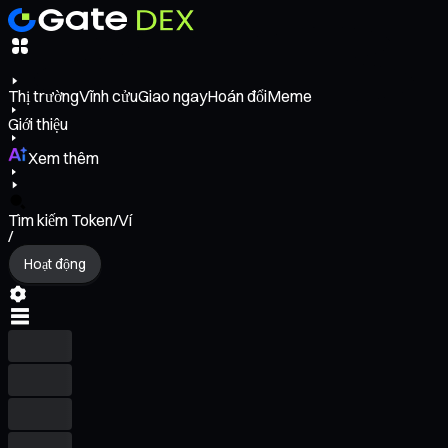
Thị trường
Vĩnh cửu
Giao ngay
Hoán đổi
Meme
Giới thiệu
Xem thêm
Tìm kiếm Token/Ví
/
Hoạt động