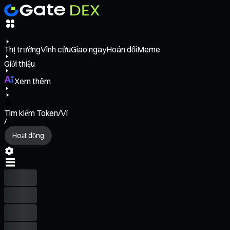
Thị trường
Vĩnh cửu
Giao ngay
Hoán đổi
Meme
Giới thiệu
Xem thêm
Tìm kiếm Token/Ví
/
Hoạt động